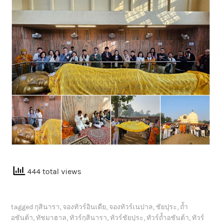
444 total views
tagged
กุสินารา
,
จองทัวร์อินเดีย
,
จองทัวร์เนปาล
,
ชัยปุระ
,
ถ้ำ
อชันต้า
,
ทัชมาฮาล
,
ทัวร์กุสินารา
,
ทัวร์ชัยปุระ
,
ทัวร์ถ้ำอชันต้า
,
ทัวร์