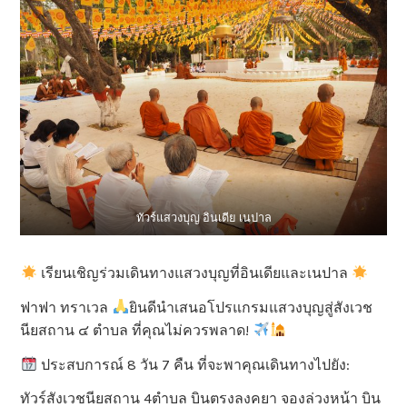
ทัวร์แสวงบุญ อินเดีย เนปาล
เรียนเชิญร่วมเดินทางแสวงบุญที่อินเดียและเนปาล
ฟาฟา ทราเวล
ยินดีนำเสนอโปรแกรมแสวงบุญสู่สังเวช
นียสถาน ๔ ตำบล ที่คุณไม่ควรพลาด!
ประสบการณ์ 8 วัน 7 คืน ที่จะพาคุณเดินทางไปยัง:
ทัวร์สังเวชนียสถาน 4ตำบล บินตรงลงคยา จองล่วงหน้า บิน