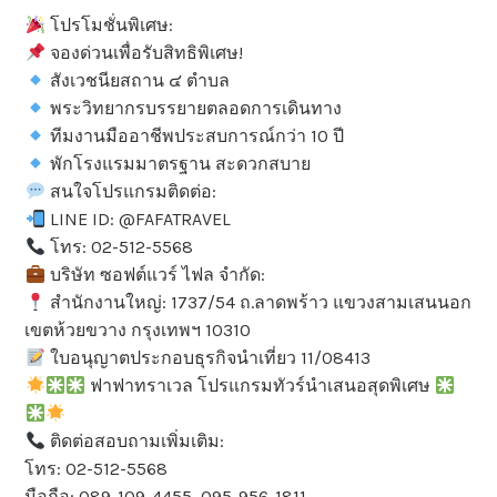
โปรโมชั่นพิเศษ:
จองด่วนเพื่อรับสิทธิพิเศษ!
สังเวชนียสถาน ๔ ตำบล
พระวิทยากรบรรยายตลอดการเดินทาง
ทีมงานมืออาชีพประสบการณ์กว่า 10 ปี
พักโรงแรมมาตรฐาน สะดวกสบาย
สนใจโปรแกรมติดต่อ:
LINE ID: @FAFATRAVEL
โทร: 02-512-5568
บริษัท ซอฟต์แวร์ ไฟล จำกัด:
สำนักงานใหญ่: 1737/54 ถ.ลาดพร้าว แขวงสามเสนนอก
เขตห้วยขวาง กรุงเทพฯ 10310
ใบอนุญาตประกอบธุรกิจนำเที่ยว 11/08413
ฟาฟาทราเวล โปรแกรมทัวร์นำเสนอสุดพิเศษ
ติดต่อสอบถามเพิ่มเติม:
โทร: 02-512-5568
มือถือ: 089-109-4455, 095-956-1811