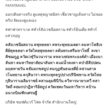
FAFATRAVEL
ออกเดินทางจริง ดูแลดุจญาตมิตร เชี่ยวชาญเส้นทาง ไม่จอย
ทริป จัดเองดูแลเอง
#ฟาฟาทราเวล #ทัวร์สังเวชนียสถาน #ทัวร์อินเดีย #ทัวร์
แสวงบุญ
#สังเวชนียสถาน #พุทธคยา #พระพุทธเมตตา #มหาโพธิเจ
ดีย์พุทธคยา #วัดไทยพุทธคยา #ต้นพระศรีมหาโพธิ์ #เขา
คิชฌกูฏ #วัดเวฬุวันวนาราม #หลวงพ่อพระองค์ดำ เมืองนา
ลันทา #มหาวิทยาลัยนาลันทา #แม่น้ำคงคา #ป่าอิสิปปตน
มฤคทายวัน #ธัมมกขสถูป #มกุฏพันธนเจดีย์ #สวนสาล
วโนทยาน #กุสินารา #พระพุทธรูปปางปรินิพพาน #วัดไทย
กุสินาราเฉลิมราชย์ #สวนลุมพินีวัน #วิหารมายาเทวี #สา
วัตถี #ยมกปาฎิหาริย์สถูป #วัดเชตะวันมหาวิหาร #บ้าน
อนาถบิณฑิกเศรษฐี
บริษัท ซอฟต์แวร์ ไฟล จำกัด สำนักงานใหญ่