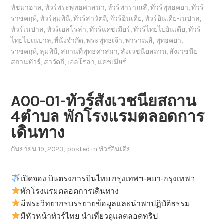
ทัชมาฮาล
,
ทัวร์พระพุทธศาสนา
,
ทัวร์พาราณสี
,
ทัวร์พุทธคยา
,
ทัวร์
ราชคฤห์
,
ทัวร์ลุมพินี
,
ทัวร์สาวัตถี
,
ทัวร์อินเดีย
,
ทัวร์อินเดีย-เนปาล
,
ทัวร์เนปาล
,
ทัวร์เอลโรล่า
,
ทัวร์แคชเมียร์
,
ทัวร์ไทยไปอินเดีย
,
ทัวร์
ไทยไปเนปาล
,
ที่นั่งจำกัด
,
พระพุทธเจ้า
,
พาราณสี
,
พุทธคยา
,
ราชคฤห์
,
ลุมพินี
,
สถานที่พุทธศาสนา
,
สังเวชนียสถาน
,
สังเวชนีย
สถานทัวร์
,
สาวัตถี
,
เอลโรล่า
,
แคชเมียร์
A00-01-ทัวร์สังเวชนียสถาน
4ตำบล พักโรงแรมตลอดการ
เดินทาง
กันยายน 19, 2023
, posted in
ทัวร์อินเดีย
เปิดจอง บินตรงการบินไทย กรุงเทพฯ-คยา-กรุงเทพฯ
พักโรงแรมตลอดการเดินทาง
มีพระวิทยากรบรรยายข้อมูลและนำพาปฏิบัติธรรม
มีหัวหน้าทัวร์ไทย นำเที่ยวดูแลตลอดทริป