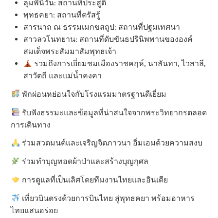
ลุมพินีวัน: สถานที่ประสูติ
พุทธคยา: สถานที่ตรัสรู้
สารนาถ ณ ธรรมเมกขสถูป: สถานที่ปฐมเทศนา
สาวลวโนทยาน: สถานที่ดับขันธปรินิพพานขององค์
สมเด็จพระสัมมาสัมพุทธเจ้า
รวมถึงการเยี่ยมชมเมืองราชคฤห์, นาลันทา, ไวสาลี,
สาวัตถี และแม่น้ำคงคา
พักผ่อนหย่อนใจกับโรงแรมมาตรฐานดีเยี่ยม
รับฟังธรรมะและข้อมูลที่น่าสนใจจากพระวิทยากรตลอด
การเดินทาง
ร่วมสวดมนต์และเจริญจิตภาวนา อิ่มเอมด้วยความสงบ
ร่วมทำบุญทอดผ้าป่าและสร้างบุญกุศล
การดูแลที่เป็นเลิศโดยทีมงานไทยและอินเดีย
เที่ยวบินตรงด้วยการบินไทย สู่พุทธคยา พร้อมอาหาร
ไทยแสนอร่อย