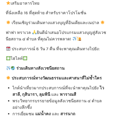
เสริมอาหารไทย
ที่นั่งเหลือ 18 ที่สุดท้าย สำหรับราคาโปรโมชั่น
เรียนเชิญร่วมเดินทางแสวงบุญที่อินเดียและเนปาล
ฟาฟา ทราเวล
ยินดีนำเสนอโปรแกรมแสวงบุญสู่สังเวช
นียสถาน ๔ ตำบล ที่คุณไม่ควรพลาด!
ประสบการณ์ 8 วัน 7 คืน ที่จะพาคุณเดินทางไปยัง:
ไฮไลท์
ร่วมเดินทางสังเวชนียสถาน
ประสบการณ์ทางวัฒนธรรมและศาสนาที่ไม่ซ้ำใคร
ไกด์นำเที่ยวมากประสบการณ์ที่จะนำพาคุณไปยัง
ไว
สาลี, กุสินารา, ลุมพินี
และ
พาราณสี
พระวิทยากรบรรยายข้อมูลสังเวชนียสถาน ๔ ตำบล
อย่างลึกซึ้ง
การเยี่ยมชม
แม่น้ำคง
และ
สารนาถ