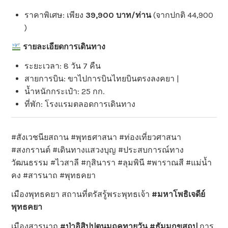
ราคาพิเศษ: เพียง
39,900 บาท/ท่าน
(จากปกติ 44,900
)
รายละเอียดการเดินทาง
ระยะเวลา: 8 วัน 7 คืน
สายการบิน: ขาไปการบินไทยบินตรงลงคยา |
น้ำหนักกระเป๋า: 25 กก.
ที่พัก: โรงแรมตลอดการเดินทาง
#สังเวชนียสถาน #พุทธศาสนา #ท่องเที่ยวศาสนา
#สงกรานต์ #เดินทางแสวงบุญ #ประสบการณ์ทาง
วัฒนธรรม #ไวสาลี #กุสินารา #ลุมพินี #พาราณสี #แม่น้ำ
คง #สารนาถ #พุทธคยา
เมืองพุทธคยา สถานที่ตรัสรู้พระพุทธเจ้า
#มหาโพธิเจดีย์
พุทธคยา
เมืองสารนาถ
#ป่าอิสิปปตนมฤคทายวัน #ธัมมกขสถูป
การ