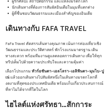
ผู้รักศิลปะ สถาปัตยกรรม และแหล่งมรดกโลก
นักเดินทางที่ต้องการสัมผัสอินเดียในมุมที่แตกต่าง
ผู้ที่ชื่นชอบวัฒนธรรมและเมืองสำคัญของอินเดีย
เดินทางกับ FAFA TRAVEL
FaFa Travel คัดสรรเส้นทางคุณภาพ เน้นการท่องเที่ยวเชิง
วัฒนธรรมและประวัติศาสตร์ พักโรงแรมมาตรฐาน เดิน
ทางสะดวก พร้อมทีมงานดูแลตลอดการเดินทาง เพื่อให้ทุก
ทริปเต็มไปด้วยความประทับใจและความคุ้มค่า
เลือกโปรแกรม
ทัวร์อชันตา–เอลโลรา–เอลิฟันตา–มุมไบ–ปู
เน่
แล้วออกเดินทางไปสัมผัสหนึ่งในเส้นทางมรดกโลกที่
งดงามที่สุดของประเทศอินเดีย พร้อมเก็บเกี่ยวประสบการณ์
ที่หาไม่ได้จากที่ใดในโลก
ไฮไลต์แห่งศรัทธา…สักการะ