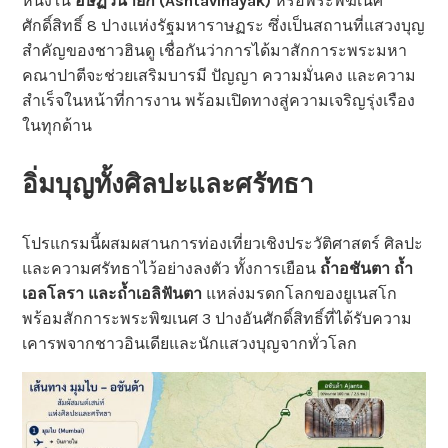
หนึ่งใน
อัษฏวินายัก (Ashtavinayak)
หรือพระพิฆเนศ
ศักดิ์สิทธิ์ 8 ปางแห่งรัฐมหาราษฏระ ซึ่งเป็นสถานที่แสวงบุญ
สำคัญของชาวฮินดู เชื่อกันว่าการได้มาสักการะพระมหา
คณาปาตีจะช่วยเสริมบารมี ปัญญา ความมั่นคง และความ
สำเร็จในหน้าที่การงาน พร้อมเปิดทางสู่ความเจริญรุ่งเรือง
ในทุกด้าน
อิ่มบุญทั้งศิลปะและศรัทธา
โปรแกรมนี้ผสมผสานการท่องเที่ยวเชิงประวัติศาสตร์ ศิลปะ
และความศรัทธาไว้อย่างลงตัว ทั้งการเยือน
ถ้ำอชันตา ถ้ำ
เอลโลรา และถ้ำเอลิฟันตา
แหล่งมรดกโลกของยูเนสโก
พร้อมสักการะพระพิฆเนศ 3 ปางอันศักดิ์สิทธิ์ที่ได้รับความ
เคารพจากชาวอินเดียและนักแสวงบุญจากทั่วโลก