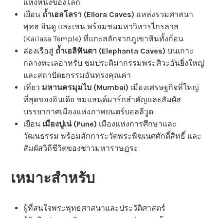
แห่งหนึ่งของโลก
เยือน
ถ้ำเอลโลรา (Ellora Caves)
แหล่งรวมศาสนา
พุทธ ฮินดู และเชน พร้อมชมมหาวิหารไกรลาส
(Kailasa Temple) ที่แกะสลักจากภูเขาหินทั้งก้อน
ล่องเรือสู่
ถ้ำเอลิฟันตา (Elephanta Caves)
บนเกาะ
กลางทะเลอาหรับ ชมประติมากรรมพระศิวะอันยิ่งใหญ่
และสถาปัตยกรรมอันทรงคุณค่า
เที่ยว
มหานครมุมไบ (Mumbai)
เมืองเศรษฐกิจที่ใหญ่
ที่สุดของอินเดีย ชมแลนด์มาร์กสำคัญและสัมผัส
บรรยากาศเมืองแห่งภาพยนตร์บอลลีวูด
เยือน
เมืองปูเน่ (Pune)
เมืองแห่งการศึกษาและ
วัฒนธรรม พร้อมสักการะวัดพระพิฆเนศศักดิ์สิทธิ์ และ
สัมผัสวิถีชีวิตของชาวมหาราษฏระ
เหมาะสำหรับ
ผู้ที่สนใจพระพุทธศาสนาและประวัติศาสตร์