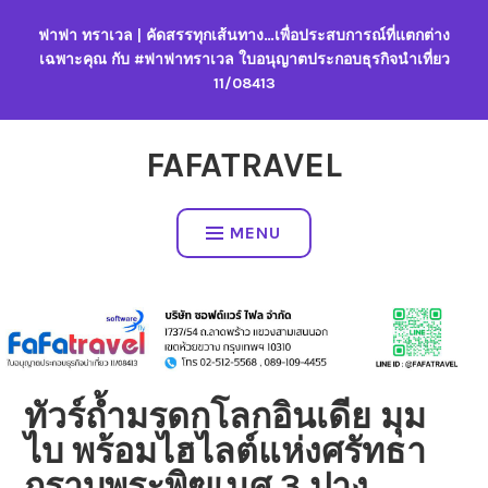
Skip
ฟาฟา ทราเวล | คัดสรรทุกเส้นทาง…เพื่อประสบการณ์ที่แตกต่าง
to
เฉพาะคุณ กับ #ฟาฟาทราเวล ใบอนุญาตประกอบธุรกิจนำเที่ยว
content
11/08413
FAFATRAVEL
MENU
ทัวร์ถ้ำมรดกโลกอินเดีย มุม
ไบ พร้อมไฮไลต์แห่งศรัทธา
กราบพระพิฆเนศ 3 ปาง