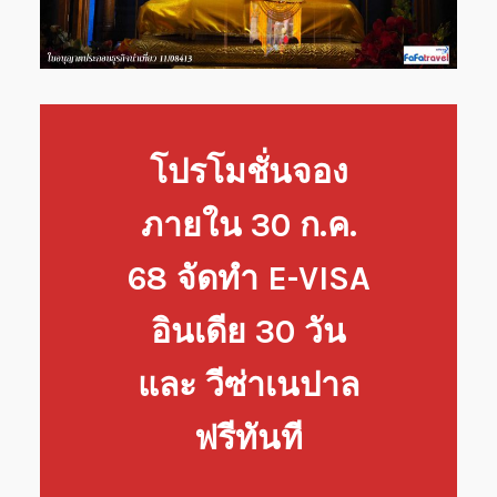
โปรโมชั่นจอง
ภายใน 30 ก.ค.
68 จัดทำ E-VISA
อินเดีย 30 วัน
และ วีซ่าเนปาล
ฟรีทันที