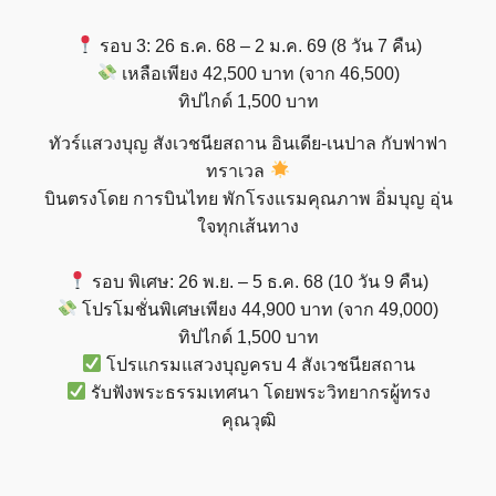
รอบ 3: 26 ธ.ค. 68 – 2 ม.ค. 69 (8 วัน 7 คืน)
เหลือเพียง 42,500 บาท (จาก 46,500)
ทิปไกด์ 1,500 บาท
ทัวร์แสวงบุญ สังเวชนียสถาน อินเดีย-เนปาล กับฟาฟา
ทราเวล
บินตรงโดย การบินไทย พักโรงแรมคุณภาพ อิ่มบุญ อุ่น
ใจทุกเส้นทาง
รอบ พิเศษ: 26 พ.ย. – 5 ธ.ค. 68 (10 วัน 9 คืน)
โปรโมชั่นพิเศษเพียง 44,900 บาท (จาก 49,000)
ทิปไกด์ 1,500 บาท
โปรแกรมแสวงบุญครบ 4 สังเวชนียสถาน
รับฟังพระธรรมเทศนา โดยพระวิทยากรผู้ทรง
คุณวุฒิ