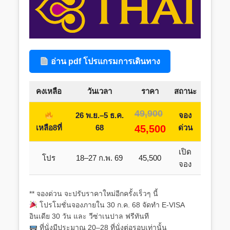
อ่าน pdf โปรแกรมการเดินทาง
คงเหลือ
วันเวลา
ราคา
สถานะ
49,900
26 พ.ย.–5 ธ.ค.
จอง
เหลือ8ที่
68
45,500
ด่วน
เปิด
โปร
18–27 ก.พ. 69
45,500
จอง
** จองด่วน จะปรับราคาใหม่อีกครั้งเร็วๆ นี้
โปรโมชั่นจองภายใน 30 ก.ค. 68 จัดทำ E-VISA
อินเดีย 30 วัน และ วีซ่าเนปาล ฟรีทันที
ที่นั่งมีประมาณ 20–28 ที่นั่งต่อรอบเท่านั้น