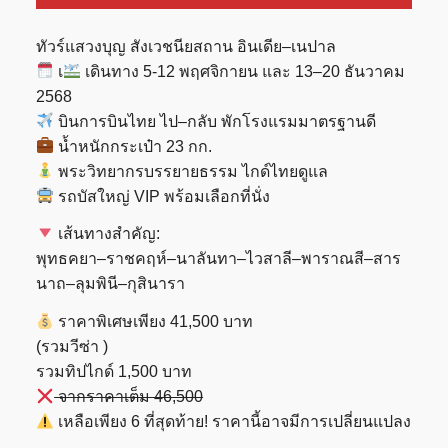
ทัวร์แสวงบุญ สังเวชนียสถาน อินเดีย–เนปาล
เ
เดินทาง 5-12 พฤศจิกายน และ 13–20 ธันวาคม
2568
บินการบินไทย ไป–กลับ พักโรงแรมมาตรฐานดี
น้ำหนักกระเป๋า 23 กก.
พระวิทยากรบรรยายธรรม ไกด์ไทยดูแล
รถบัสใหญ่ VIP พร้อมเลือกที่นั่ง
เส้นทางสำคัญ:
พุทธคยา–ราชคฤห์–นาลันทา–ไวสาลี–พาราณสี–สาร
นาถ–ลุมพินี–กุสินารา
ราคาพิเศษเพียง 41,500 บาท
(รวมวีซ่า )
รวมทิปไกด์ 1,500 บาท
จากราคาเต็ม 46,500
เหลือเพียง 6 ที่สุดท้าย! ราคานี้อาจมีการเปลี่ยนแปลง