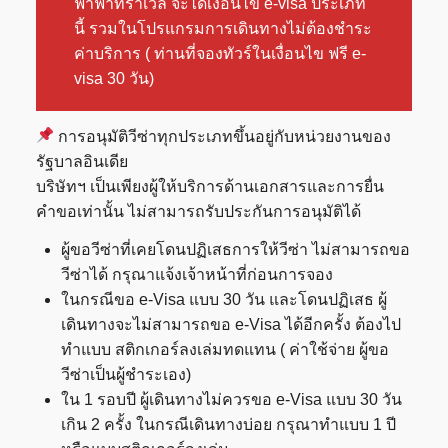
ฟาฟาทราเวล จะได้เงื่อนไข e-visa ประเภท
นี้ รวมในโปรแกรมการเดินทางไม่ต้องชำระ
ค่าบริการ ( ท่านที่จองทัวร์ในเงื่อนไข ฟรี e-
visa 30 วัน)
การอนุมัติวีซ่าทุกประเภทขึ้นอยู่กับหน่วยงานของ
รัฐบาลอินเดีย
บริษัทฯ เป็นเพียงผู้ให้บริการด้านเอกสารและการยื่น
คำขอเท่านั้น ไม่สามารถรับประกันการอนุมัติได้
ผู้ขอวีซ่าที่เคยโดนปฏิเสธการให้วีซ่า ไม่สามารถขอ
วีซ่าได้ กรุณาแจ้งเจ้าหน้าที่ก่อนการจอง
ในกรณีขอ e-Visa แบบ 30 วัน และโดนปฏิเสธ ผู้
เดินทางจะไม่สามารถขอ e-Visa ได้อีกครั้ง ต้องไป
ทำแบบ สติกเกอร์ลงเล่มทดแทน ( ค่าใช้จ่าย ผู้ขอ
วีซ่าเป็นผู้ชำระเอง)
ใน 1 รอบปี ผู้เดินทางไม่ควรขอ e-Visa แบบ 30 วัน
เกิน 2 ครั้ง ในกรณีเดินทางบ่อย กรุณาทำแบบ 1 ปี