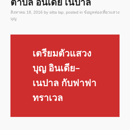
ตำบล อินเดีย เนปาล
สิงหาคม 18, 2016
by
sitta lap
, posted in
ข้อมูลท่องเที่ยวแสวง
บุญ
เตรียมตัวแสวง
บุญ อินเดีย–
เนปาล กับฟาฟา
ทราเวล