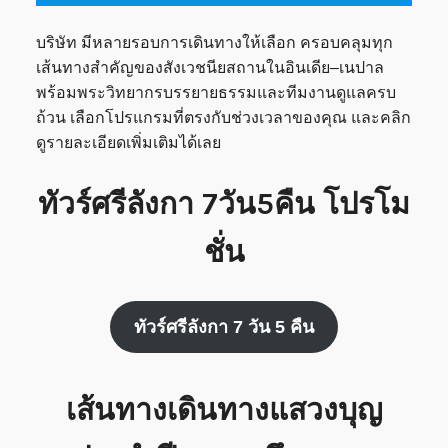
บริษัท มีหลายรอบการเดินทางให้เลือก ครอบคลุมทุก
เส้นทางสำคัญของสังเวชนียสถานในอินเดีย–เนปาล
พร้อมพระวิทยากรบรรยายธรรมและทีมงานดูแลครบ
ถ้วน เลือกโปรแกรมที่ตรงกับช่วงเวลาของคุณ และคลิก
ดูรายละเอียดเพิ่มเติมได้เลย
ทัวร์ศรีลังกา 7วัน5คืน โปรโม
ชั่น
ทัวร์ศรีลังกา 7 วัน 5 คืน
เส้นทางเดินทางแสวงบุญ