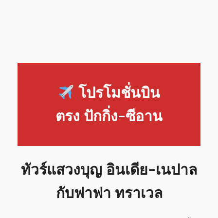
โปรโมชั่นบิน
ตรง ปักกิ่ง–ซีอาน
ทัวร์แสวงบุญ อินเดีย–เนปาล
กับฟาฟา ทราเวล