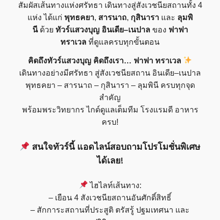
สัมผัสเส้นทางแห่งศรัทธา เดินทางสู่สังเวชนียสถานทั้ง 4
แห่ง ได้แก่
พุทธคยา
,
สารนาถ
,
กุสินารา
และ
ลุมพิ
นี
ด้วย
ทัวร์แสวงบุญ อินเดีย–เนปาล
ของ
ฟาฟา
ทราเวล
ที่ดูแลครบทุกขั้นตอน
คิดถึงทัวร์แสวงบุญ คิดถึงเรา… ฟาฟา ทราเวล
เดินทางอย่างมีศรัทธา สู่สังเวชนียสถาน อินเดีย–เนปาล
พุทธคยา – สารนาถ – กุสินารา – ลุมพินี ครบทุกจุด
สำคัญ
พร้อมพระวิทยากร ไกด์ดูแลเต็มทีม โรงแรมดี อาหาร
ครบ!
สนใจทัวร์นี้ แอดไลน์สอบถามโปรโมชั่นพิเศษ
ได้เลย!
ไฮไลท์เส้นทาง:
– เยือน 4 สังเวชนียสถานอันศักดิ์สิทธิ์
– สักการะสถานที่ประสูติ ตรัสรู้ ปฐมเทศนา และ