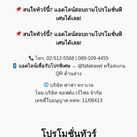
สนใจทัวร์นี้? แอดไลน์สอบถามโปรโมชั่นพิ
เศษได้เลย!
สนใจทัวร์นี้? แอดไลน์สอบถามโปรโมชั่นพิ
เศษได้เลย!
โทร. 02-512-5568 | 089-109-4455
แอดไลน์เพื่อรับโปรพิเศษ
→ @fafatravel หรือสแกน
QR ด้านล่าง
บริษัท ฟาฟา ทราเวล
โดย บริษัท ซอฟต์แวร์ไฟล จำกัด
เลขที่ใบอนุญาต ททท. 11/08413
โปรโมชั่นทัวร์