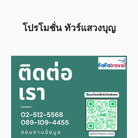
โปรโมชั่น ทัวร์แสวงบุญ