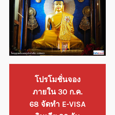
โปรโมชั่นจอง
ภายใน 30 ก.ค.
68 จัดทำ E-VISA