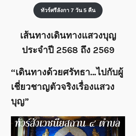
ทัวร์ศรีลังกา 7 วัน 5 คืน
เส้นทางเดินทางแสวงบุญ
ประจำปี 2568 ถึง 2569
“เดินทางด้วยศรัทธา…ไปกับผู้
เชี่ยวชาญตัวจริงเรื่องแสวง
บุญ”