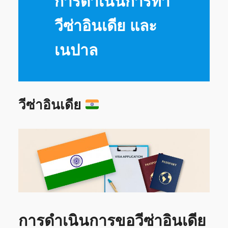
การดำเนินการทำ
วีซ่าอินเดีย และ
เนปาล
วีซ่าอินเดีย
การดำเนินการขอวีซ่าอินเดีย