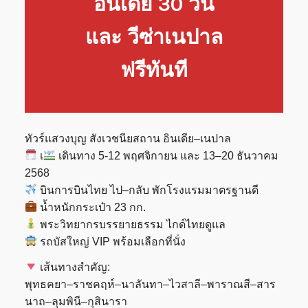
อินเดีย 30 วัน
และ วีซ่าเนปาล
ฟรีทันที
ทัวร์แสวงบุญ สังเวชนียสถาน อินเดีย–เนปาล
เ
เดินทาง 5-12 พฤศจิกายน และ 13–20 ธันวาคม
2568
บินการบินไทย ไป–กลับ พักโรงแรมมาตรฐานดี
น้ำหนักกระเป๋า 23 กก.
พระวิทยากรบรรยายธรรม ไกด์ไทยดูแล
รถบัสใหญ่ VIP พร้อมเลือกที่นั่ง
เส้นทางสำคัญ:
พุทธคยา–ราชคฤห์–นาลันทา–ไวสาลี–พาราณสี–สาร
นาถ–ลุมพินี–กุสินารา