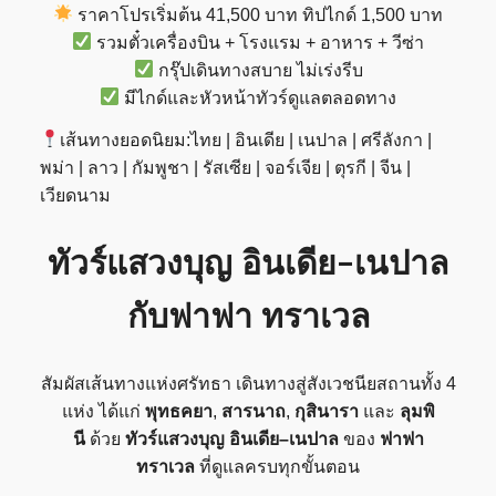
ราคาโปรเริ่มต้น 41,500 บาท ทิปไกด์ 1,500 บาท
รวมตั๋วเครื่องบิน + โรงแรม + อาหาร + วีซ่า
กรุ๊ปเดินทางสบาย ไม่เร่งรีบ
มีไกด์และหัวหน้าทัวร์ดูแลตลอดทาง
เส้นทางยอดนิยม:ไทย | อินเดีย | เนปาล | ศรีลังกา |
พม่า | ลาว | กัมพูชา | รัสเซีย | จอร์เจีย | ตุรกี | จีน |
เวียดนาม
ทัวร์แสวงบุญ อินเดีย–เนปาล
กับฟาฟา ทราเวล
สัมผัสเส้นทางแห่งศรัทธา เดินทางสู่สังเวชนียสถานทั้ง 4
แห่ง ได้แก่
พุทธคยา
,
สารนาถ
,
กุสินารา
และ
ลุมพิ
นี
ด้วย
ทัวร์แสวงบุญ อินเดีย–เนปาล
ของ
ฟาฟา
ทราเวล
ที่ดูแลครบทุกขั้นตอน