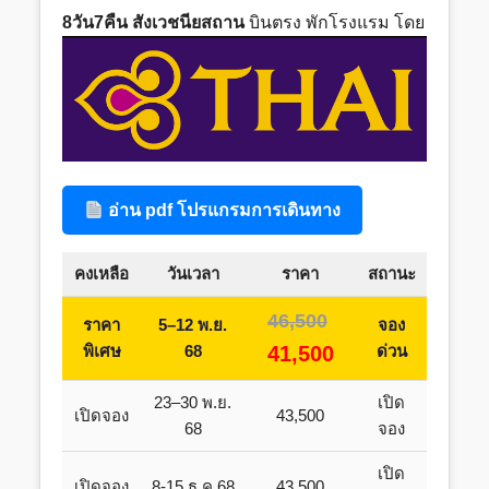
8วัน7คืน สังเวชนียสถาน
บินตรง พักโรงแรม โดย
อ่าน pdf โปรแกรมการเดินทาง
คงเหลือ
วันเวลา
ราคา
สถานะ
46,500
ราคา
5–12 พ.ย.
จอง
พิเศษ
68
41,500
ด่วน
23–30 พ.ย.
เปิด
เปิดจอง
43,500
68
จอง
เปิด
เปิดจอง
8-15 ธ.ค.68
43,500