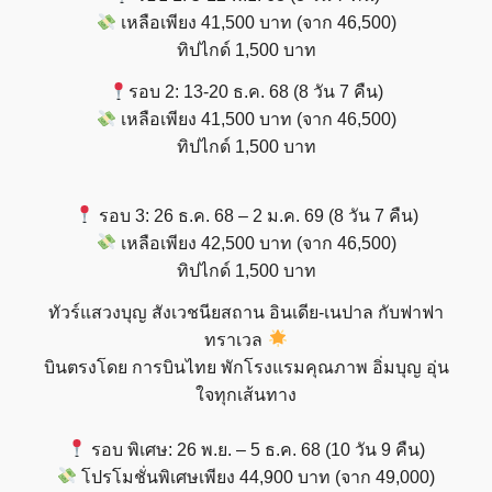
เหลือเพียง 41,500 บาท (จาก 46,500)
ทิปไกด์ 1,500 บาท
รอบ 2: 13-20 ธ.ค. 68 (8 วัน 7 คืน)
เหลือเพียง 41,500 บาท (จาก 46,500)
ทิปไกด์ 1,500 บาท
รอบ 3: 26 ธ.ค. 68 – 2 ม.ค. 69 (8 วัน 7 คืน)
เหลือเพียง 42,500 บาท (จาก 46,500)
ทิปไกด์ 1,500 บาท
ทัวร์แสวงบุญ สังเวชนียสถาน อินเดีย-เนปาล กับฟาฟา
ทราเวล
บินตรงโดย การบินไทย พักโรงแรมคุณภาพ อิ่มบุญ อุ่น
ใจทุกเส้นทาง
รอบ พิเศษ: 26 พ.ย. – 5 ธ.ค. 68 (10 วัน 9 คืน)
โปรโมชั่นพิเศษเพียง 44,900 บาท (จาก 49,000)