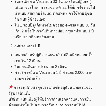
ในกรณีขอ e-Visa แบบ 30 วัน และโดนปฏิเสธ ผู้
เดินทางจะไม่สามารถขอ e-Visa ได้อีกครั้ง ต้องไป
ทำแบบ สติกเกอร์ลงเล่มทดแทน ( ค่าใช้จ่าย ผู้ขอ
วีซ่าเป็นผู้ชำระเอง)
ใน 1 รอบปี ผู้เดินทางไม่ควรขอ e-Visa แบบ 30 วัน
เกิน 2 ครั้ง ในกรณีเดินทางบ่อย กรุณาทำแบบ 1 ปี
หรือแบบสติกเกอร์ลงเล่ม
e-Visa แบบ 1 ปี
เหมาะสำหรับผู้ที่วางแผนกลับไปอินเดียหลายครั้ง
ภายใน 12 เดือน
ยื่นก่อนเดินทางประมาณ 2 เดือน
ค่าบริการยื่น e-Visa แบบ 1 ปี ท่านละ 2,000 บาท
รวมค่าวีซ่าแล้ว
การอนุมัติวีซ่าทุกประเภทขึ้นอยู่กับหน่วยงานของ
รัฐบาลอินเดีย
บริษัทฯ เป็นเพียงผู้ให้บริการด้านเอกสารและการยื่น
คำขอเท่านั้น ไม่สามารถรับประกันการอนุมัติได้