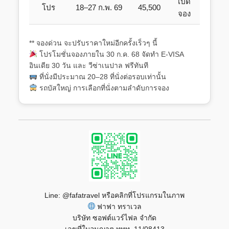
เปิด
โปร
18–27 ก.พ. 69
45,500
จอง
** จองด่วน จะปรับราคาใหม่อีกครั้งเร็วๆ นี้
โปรโมชั่นจองภายใน 30 ก.ค. 68 จัดทำ E-VISA
อินเดีย 30 วัน และ วีซ่าเนปาล ฟรีทันที
ที่นั่งมีประมาณ 20–28 ที่นั่งต่อรอบเท่านั้น
รถบัสใหญ่ การเลือกที่นั่งตามลำดับการจอง
Line: @fafatravel หรือคลิกที่โปรแกรมในภาพ
ฟาฟา ทราเวล
บริษัท ซอฟต์แวร์ไฟล จำกัด
เลขที่ใบอนุญาต ททท. 11/08413