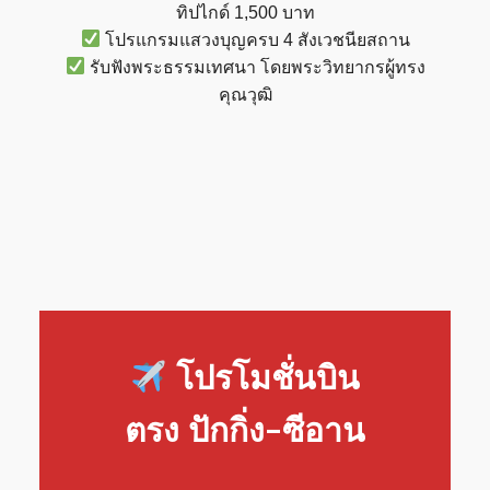
ทิปไกด์ 1,500 บาท
โปรแกรมแสวงบุญครบ 4 สังเวชนียสถาน
รับฟังพระธรรมเทศนา โดยพระวิทยากรผู้ทรง
คุณวุฒิ
โปรโมชั่นบิน
ตรง ปักกิ่ง–ซีอาน