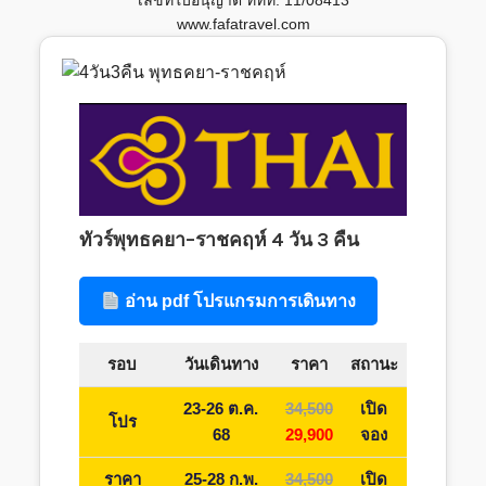
www.fafatravel.com
ทัวร์พุทธคยา–ราชคฤห์ 4 วัน 3 คืน
อ่าน pdf โปรแกรมการเดินทาง
รอบ
วันเดินทาง
ราคา
สถานะ
23-26 ต.ค.
34,500
เปิด
โปร
68
29,900
จอง
ราคา
25-28 ก.พ.
34,500
เปิด