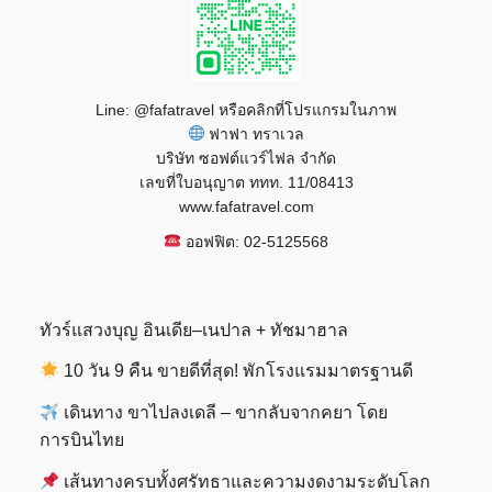
Line: @fafatravel หรือคลิกที่โปรแกรมในภาพ
ฟาฟา ทราเวล
บริษัท ซอฟต์แวร์ไฟล จำกัด
เลขที่ใบอนุญาต ททท. 11/08413
www.fafatravel.com
ออฟฟิต: 02-5125568
ทัวร์แสวงบุญ อินเดีย–เนปาล + ทัชมาฮาล
10 วัน 9 คืน ขายดีที่สุด! พักโรงแรมมาตรฐานดี
เดินทาง ขาไปลงเดลี – ขากลับจากคยา โดย
การบินไทย
เส้นทางครบทั้งศรัทธาและความงดงามระดับโลก