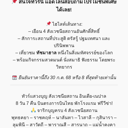
สนใจทัวร์นี้ แอดไลน์สอบถามโปรโมชั่นพิเศษ
ได้เลย!
ไฮไลท์เส้นทาง:
– เยือน 4 สังเวชนียสถานอันศักดิ์สิทธิ์
– สักการะสถานที่ประสูติ ตรัสรู้ ปฐมเทศนา และ
ปรินิพพาน
– เที่ยวชม
ทัชมาฮาล
หนึ่งในสิ่งมหัศจรรย์ของโลก
– พร้อมกิจกรรมสวดมนต์ นั่งสมาธิ ฟังธรรม โดยพระ
วิทยากร
ยืนยันราคานี้ถึง 30 ก.ค. 68 หรือ 8 ที่สุดท้ายเท่านั้น
ทัวร์แสวงบุญ สังเวชนียสถาน อินเดีย-เนปาล
8 วัน 7 คืน บินตรงการบินไทย พักโรงแรม ฟรีวีซ่า!
จาริกบุญครบ 4 สังเวชนียสถาน
พุทธคยา – ราชคฤห์ – นาลันทา – ไวสาลี – กุสินารา –
ลุมพินี – สาวัตถี – พาราณสี – สารนาถ – แม่น้ำคงคา