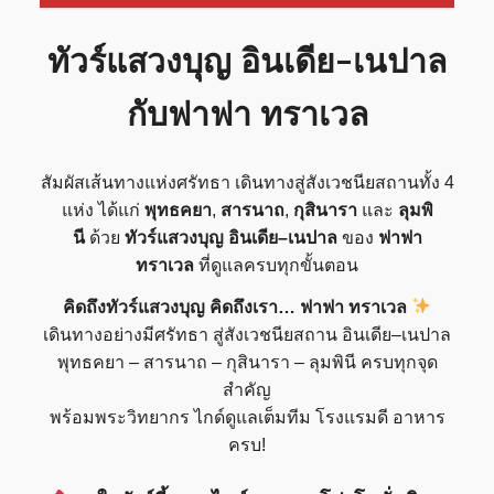
ทัวร์แสวงบุญ อินเดีย–เนปาล
กับฟาฟา ทราเวล
สัมผัสเส้นทางแห่งศรัทธา เดินทางสู่สังเวชนียสถานทั้ง 4
แห่ง ได้แก่
พุทธคยา
,
สารนาถ
,
กุสินารา
และ
ลุมพิ
นี
ด้วย
ทัวร์แสวงบุญ อินเดีย–เนปาล
ของ
ฟาฟา
ทราเวล
ที่ดูแลครบทุกขั้นตอน
คิดถึงทัวร์แสวงบุญ คิดถึงเรา… ฟาฟา ทราเวล
เดินทางอย่างมีศรัทธา สู่สังเวชนียสถาน อินเดีย–เนปาล
พุทธคยา – สารนาถ – กุสินารา – ลุมพินี ครบทุกจุด
สำคัญ
พร้อมพระวิทยากร ไกด์ดูแลเต็มทีม โรงแรมดี อาหาร
ครบ!