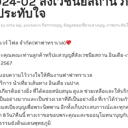
2024-02 สังเวชนียสถาน 
ระทับใจ
by
sitta lap
, posted in
กิจกรรมบุญ
,
ข้อมูลท่องเที่ยวแสวงบุญ
,
ภาพประทับใ
แวร์ ไฟล จำกัด(ฟาฟาทราเวล)
ุณคณะท่านลูกค้าทริปแสวบุญสี่สังเวชนียสถาน อินเดีย-เน
์ 2567
ได้มอบความไว้วางใจให้ทีมงานฟาฟาทราเวล
ริการ นำเที่ยวเส้นทาง อินเดีย เนปาล
็นเกียรติอย่างยิ่ง ที่ได้คอยสนับสนุน ดูแล ช่วยเหลือและให้
เป็นอย่างมากและเป็นช่วงเวลาที่ดีเป็นอย่างยิ่ง ที่เราได้ร่ว
ยมสเบียงบุญเพื่อพระนิพพาน อีกทั้งเก็บประสบการณ์และทุก
8วัน7คืนนี้ ทางเราขอขอบพระคุณและขออนุโมทนาบุญกับทุ
ธรรมยังดินแดนพุทธภูมิ