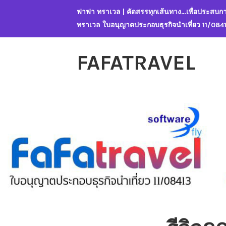
Skip
ฟาฟา ทราเวล | คัดสรรทุกเส้นทาง…เพื่อประสบกา
to
ทราเวล ใบอนุญาตประกอบธุรกิจนำเที่ยว 11/084
content
FAFATRAVEL