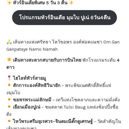
ทัวร์อินเดียพิเศษ 5 วัน 3 คืน
โปรแกรมทัวร์อินเดีย มุมไบ ปูเน่ 6วัน4คืน
เส้นทางแห่งศรัทธา ไหว้ขอพร องค์พ่อคเณชา Om Gan
Ganpataye Namo Namah
เดินทางสะดวกสบายกับการบินไทย
พักโรงแรมระดับ
4
ดาว
ไฮไลท์ทัวร์สายมู
สักการะองค์สิทธิวินายัก
– พระพิฆเนศศักดิ์สิทธิ์แห่
งมุมไบ
ขอพรพระแม่ลักษมี
– เทวีแห่งโชคลาภและความมั่งคั่ง
เยือนเมืองปูเน่
– ชมตลาด Tulsi Baug แหล่งช้อปปิ้งชื่อ
ดัง
ไหว้พระศรีมยุเรศวร
–
จินตมณี
ดั๊กดูเศรษฐ์
– วัดสำคัญใน
เส้นทางคเณชา