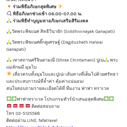
ร่วมพิธีอภิเษกสุดพิเศษ
พิธีอภิเษกช่วงเช้า
06.00-07.00
น
.
ร่วมพิธีทำบุญ
มหาอภิเษก
เสริมสิริมงคล
วัดพระพิฆเนศ สิทธิวินายัก (Siddhivinayak Ganapati)
วัดพระพิฆเนศดั๊กดูเศรษฐ์ (Dagdusheth Halwai
Ganapati)
เทวสถานศรีจินดามณี (Shree Chintamani) ปูเน่
พระ
แม่ลักษมี มุมไบ
เที่ยวครบทั้งมุมไบและปูเน่! เส้นทางที่เต็มไปด้วยศรัทธา
และประสบการณ์ที่ล้ำค่า คุ้มค่าแน่นอน!
สนใจสอบถามรายละเอียดได้ที่ ทีมงาน ฟาฟา ทราเวล
ฟาฟาทราเวล โปรแกรมทัวร์นำเสนอสุดพิเศษ
ติดต่อสอบถาม
โทร 02-5125568
ติดต่อผ่าน LINE. fafatravel