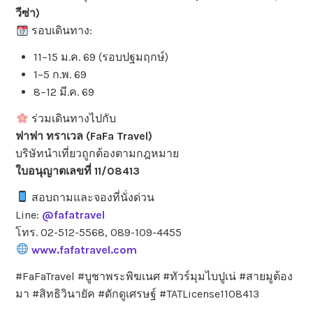
วีซ่า)
รอบเดินทาง:
11–15 ม.ค. 69 (รอบปฐมฤกษ์)
1–5 ก.พ. 69
8–12 มี.ค. 69
ร่วมเดินทางไปกับ
ฟาฟา ทราเวล (FaFa Travel)
บริษัทนำเที่ยวถูกต้องตามกฎหมาย
ใบอนุญาตเลขที่ 11/08413
สอบถามและจองที่นั่งด่วน
Line:
@fafatravel
โทร. 02-512-5568, 089-109-4455
www.fafatravel.com
#FaFaTravel #บูชาพระพิฆเนศ #ทัวร์มุมไบปูเน่ #สายมูต้อง
มา #สิทธิวินายัค #ดักดูเศรษฐ์ #TATLicense1108413