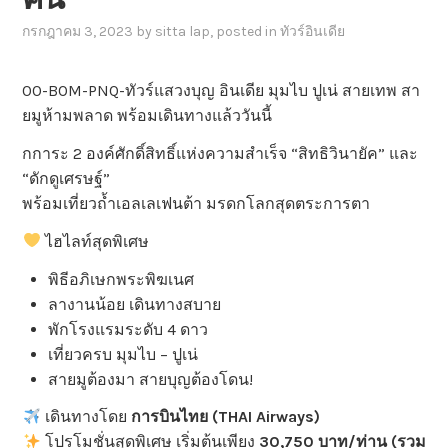
กรกฎาคม 3, 2023
by
sitta lap
, posted in
ทัวร์อินเดีย
00-BOM-PNQ-ทัวร์แสวงบุญ อินเดีย มุมไบ ปูเน่ สายเทพ สา
ยมูห้ามพลาด พร้อมเดินทางแล้ววันนี้
กการะ 2 องค์ศักดิ์สิทธิ์แห่งความสำเร็จ “สิทธิวินายัค” และ
“ดักดูเศรษฐ์”
พร้อมเที่ยวถ้ำเอลเลเฟนต้า มรดกโลกสุดตระการตา
ไฮไลท์สุดพิเศษ
พิธีอภิเษกพระพิฆเนศ
ลางานน้อย เดินทางสบาย
พักโรงแรมระดับ 4 ดาว
เที่ยวครบ มุมไบ – ปูเน่
สายมูต้องมา สายบุญต้องโดน!
เดินทางโดย
การบินไทย (THAI Airways)
โปรโมชั่นสุดพิเศษ เริ่มต้นเพียง
30,750 บาท/ท่าน (รวม