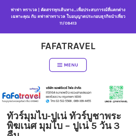
Skip
ฟาฟา ทราเวล | คัดสรรทุกเส้นทาง…เพื่อประสบการณ์ที่แตกต่าง
to
เฉพาะคุณ กับ #ฟาฟาทราเวล ใบอนุญาตประกอบธุรกิจนำเที่ยว
content
11/08413
FAFATRAVEL
MENU
ทัวร์มุมไบ-ปูเน่ ทัวร์บูชาพระ
พิฆเนศ มุมไบ – ปูเน่ 5 วัน 3
คืน