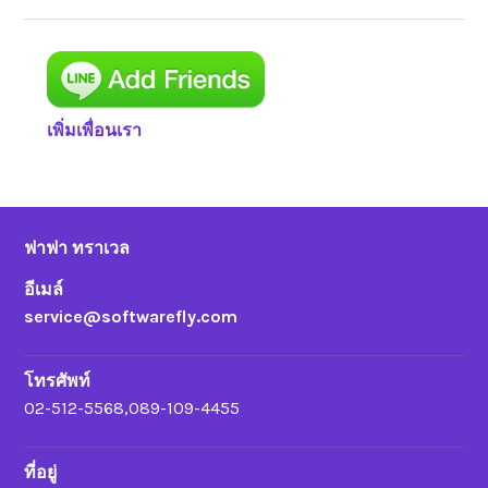
เพิ่มเพื่อนเรา
ฟาฟา ทราเวล
อีเมล์
service@softwarefly.com
โทรศัพท์
02-512-5568,089-109-4455
ที่อยู่