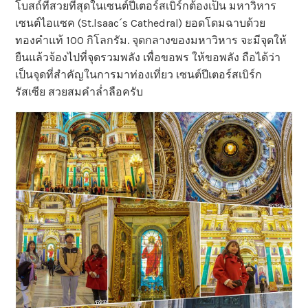
โบสถ์ที่สวยที่สุดในเซนต์ปีเตอร์สเบิร์กต้องเป็น มหาวิหาร
เซนต์ไอแซค (St.lsaac´s Cathedral) ยอดโดมฉาบด้วย
ทองคำแท้ 100 กิโลกรัม. จุดกลางของมหาวิหาร จะมีจุดให้
ยืนแล้วจ้องไปที่จุดรวมพลัง เพื่อขอพร ให้ขอพลัง ถือได้ว่า
เป็นจุดที่สำคัญในการมาท่องเที่ยว เซนต์ปีเตอร์สเบิร์ก
รัสเซีย สวยสมคำล่ำลือครับ