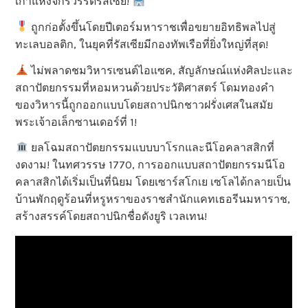
เก่าแห่งจักรวรรดิรัสเซีย!
ถูกก่อตั้งขึ้นโดยปีเตอร์มหาราชเพื่อขยายอิทธิพลไปสู่
ทะเลบอลติก, ในยุคที่รัสเซียมีกองทัพเรือที่ยิ่งใหญ่ที่สุด!
ไม่พลาดชมวิหารเซนต์ไอแซค, สัญลักษณ์แห่งศิลปะและ
สถาปัตยกรรมที่หอมหวนด้วยประวัติศาสตร์ โดมทองคำ
ของวิหารนี้ถูกออกแบบโดยสถาปนิกชาวฝรั่งเศสในสมัย
พระเจ้าอเล็กซานเดอร์ที่ 1!
ยลโฉมสถาปัตยกรรมแบบบาโรกและนีโอคลาสสิกที่
งดงาม! ในทศวรรษ 1770, การออกแบบสถาปัตยกรรมนีโอ
คลาสสิกได้เริ่มเป็นที่นิยม โดยเซาร์สโกเย เซโลได้กลายเป็น
บ้านพักฤดูร้อนที่หรูหราของราชสำนักแคทเธอรีนมหาราช,
สร้างสรรค์โดยสถาปนิกชื่อดังยูริ เวลเทน!