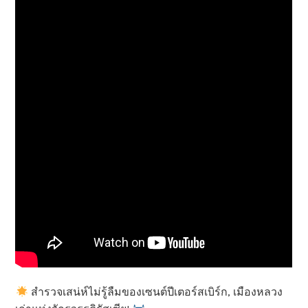
สำรวจเสน่ห์ไม่รู้ลืมของเซนต์ปีเตอร์สเบิร์ก, เมืองหลวง