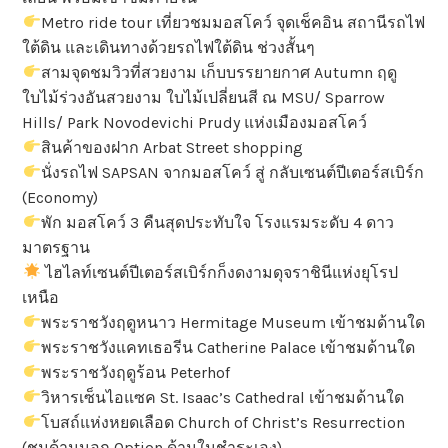
Metro ride tour เที่ยวชมมอสโคว์ จุดเช็คอิน สถานีรถไฟ
ใต้ดิน และเดินทางด้วยรถไฟใต้ดิน ช่วงสั้นๆ
สามจุดชมวิวที่สวยงาม เก็บบรรยายกาศ Autumn ฤดู
ใบไม้ร่วงอันสวยงาม ใบไม้เปลี่ยนสี ณ MSU/ Sparrow
Hills/ Park Novodevichi Prudy แห่งเมืองมอสโคว์
สินค้าของฝาก Arbat Street shopping
นั่งรถไฟ SAPSAN จากมอสโคว์ สู่ กลับเซนต์ปีเตอร์สเบิร์ก
(Economy)
พัก มอสโคว์ 3 คืนสุดประทับใจ โรงแรมระดับ 4 ดาว
มาตรฐาน
ไฮไลท์เซนต์ปีเตอร์สเบิร์กก็งดงามดุจราชินีแห่งยุโรป
เหนือ
พระราชวังฤดูหนาว Hermitage Museum เข้าชมด้านใด
พระราชวังแคทเธอรีน Catherine Palace เข้าชมด้านใด
พระราชวังฤดูร้อน Peterhof
วิหารเซ็นไอแซค St. Isaac’s Cathedral เข้าชมด้านใด
โบสถ์แห่งหยดเลือด Church of Christ’s Resurrection
(ชมด้านนอก Option ด้านในชำระเอง)