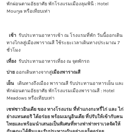
พักผ่อนตามอัธยาศัย พักโรงแรมเมืองลุมพินี : Hotel
Mourya หรือเทียบเท่า
เช้า
รับประทานอาหารเช้า ณ โรงแรมที่พัก วันนี้ออกเดิน
ทางไกลสู่เมืองพาราณสี ใช้ระยะเวลาเดินทางประมาณ 7
ชั่วโมง
เที่ยง
รับประทานอาหารเที่ยง ณ จุดพักรถ
บ่าย
ออกเดินทางจากสู่
เมืองพาราณสี
เย็น
เดินทางถึงเมือง พาราณสี รับประทานอาหารเย็น และ
พักผ่อนตามอัธยาศัย พักโรงแรมเมืองพาราณสี : Hotel
Meadows หรือเทียบเท่า
เชฟชาวอินเดีย ของ ทางโรงแรม ที่ทำแกงกะหรี่ไก่ และ ไก่
ย่างแทนดอริ ได้อร่อย พร้อมเมนูอินเดีย ที่ปรับให้เข้ากับคน
ไทยและพร้อมนำเสนอเป็นพิเศษที่ทางฟาฟาทราเวลจัดให้
กับคณะได้ชิมและรับประทานกันอย่างเอร็ดอร่อย