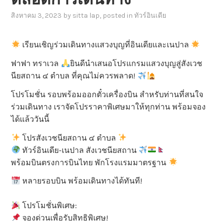
สิงหาคม 3, 2023
by
sitta lap
, posted in
ทัวร์อินเดีย
เรียนเชิญร่วมเดินทางแสวงบุญที่อินเดียและเนปาล
ฟาฟา ทราเวล
ยินดีนำเสนอโปรแกรมแสวงบุญสู่สังเวช
นียสถาน ๔ ตำบล ที่คุณไม่ควรพลาด!
โปรโมชั่น รอบพร้อมออกตั๋วเครื่องบิน สำหรับท่านที่สนใจ
ร่วมเดินทาง เราจัดโปรราคาพิเศษมาให้ทุกท่าน พร้อมจอง
ได้แล้ววันนี้
โปรสังเวชนียสถาน ๔ ตำบล
ทัวร์อินเดีย-เนปาล สังเวชนียสถาน
พร้อมบินตรงการบินไทย พักโรงแรมมาตรฐาน
หลายรอบบิน พร้อมเดินทางได้ทันที!
โปรโมชั่นพิเศษ:
จองด่วนเพื่อรับสิทธิพิเศษ!