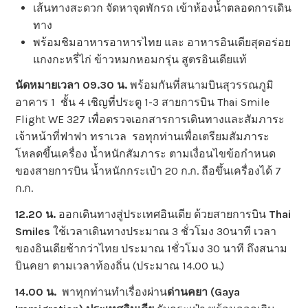
เส้นทางสะดวก จัดหาจุดพักรถ เข้าห้องน้ำตลอดการเดิน
ทาง
พร้อมชิมอาหารอาหารไทย และ อาหารอินเดียสุดอร่อย
แกงกะหรี่ไก่ ข้าวหมกหอมกรุ่น สูตรอินเดียแท้
นัดหมายเวลา 09.30 น.
พร้อมกันที่สนามบินสุวรรณภูมิ
อาคาร 1 ชั้น 4 เชิญที่ประตู 1-3 สายการบิน Thai Smile
Flight WE 327 เพื่อตรวจเอกสารการเดินทางและสัมภาระ
เจ้าหน้าที่ฟาฟา ทราเวล รอทุกท่านเพื่อเตรียมสัมภาระ
โหลดขึ้นเครื่อง น้ำหนักสัมภาระ ตามเงื่อนไขข้อกำหนด
ของสายการบิน น้ำหนักกระเป๋า 20 ก.ก. ถือขึ้นเครื่องได้ 7
ก.ก.
12.20 น.
ออกเดินทางสู่ประเทศอินเดีย ด้วยสายการบิน
Thai
Smiles
ใช้เวลาเดินทางประมาณ 3 ชั่วโมง 30นาที เวลา
ของอินเดียช้ากว่าไทย ประมาณ 1ชั่วโมง 30 นาที ถึงสนาม
บินคยา ตามเวลาท้องถิ่น (ประมาณ 14.00 น.)
14.00 น.
พาทุกท่านทำเรื่องผ่าน
ด่านคยา (Gaya