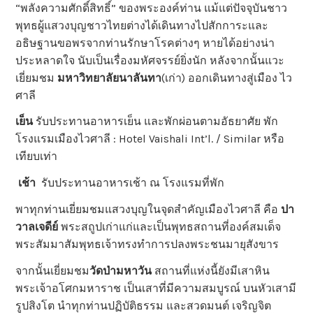
“พลังความศักดิ์สิทธิ์” ของพระองค์ท่าน แม้แต่ปัจจุบันชาว
พุทธผู้แสวงบุญชาวไทยต่างได้เดินทางไปสักการะและ
อธิษฐานขอพรจากท่านรักษาโรคต่างๆ หายได้อย่างน่า
ประหลาดใจ นับเป็นเรื่องมหัศจรรย์ยิ่งนัก หลังจากนั้นแวะ
เยี่ยมชม
มหาวิทยาลัยนาลันทา
(เก่า) ออกเดินทางสู่เมือง ไว
ศาลี
เย็น
รับประทานอาหารเย็น และพักผ่อนตามอัธยาศัย พัก
โรงแรมเมืองไวศาลี : Hotel Vaishali Int’l. / Similar หรือ
เทียบเท่า
เช้า
รับประทานอาหารเช้า ณ โรงแรมที่พัก
พาทุกท่านเยี่ยมชมแสวงบุญในจุดสำคัญเมืองไวศาลี คือ
ปา
วาลเจดีย์
พระสถูปเก่าแก่และเป็นพุทธสถานที่องค์สมเด็จ
พระสัมมาสัมพุทธเจ้าทรงทำการปลงพระชนมายุสังขาร
จากนั้นเยี่ยมชม
วัดป่ามหาวัน
สถานที่แห่งนี้ยังมีเสาหิน
พระเจ้าอโศกมหาราช เป็นเสาที่มีความสมบูรณ์ บนหัวเสามี
รูปสิงโต นำทุกท่านปฏิบัติธรรม และสวดมนต์ เจริญจิต