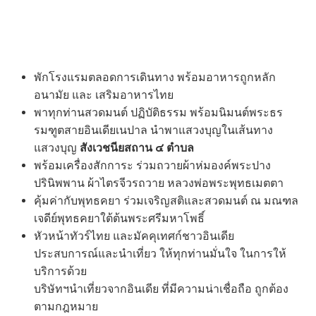
พักโรงแรมตลอดการเดินทาง พร้อมอาหารถูกหลัก
อนามัย และ เสริมอาหารไทย
พาทุกท่านสวดมนต์ ปฏิบัติธรรม พร้อมนิมนต์พระธร
รมฑูตสายอินเดียเนปาล นำพาแสวงบุญในเส้นทาง
แสวงบุญ
สังเวชนียสถาน ๔ ตำบล
พร้อมเครื่องสักการะ ร่วมถวายผ้าห่มองค์พระปาง
ปรินิพพาน ผ้าไตรจีวรถวาย หลวงพ่อพระพุทธเมตตา
คุ้มค่ากับพุทธคยา ร่วมเจริญสติและสวดมนต์ ณ มณฑล
เจดีย์พุทธคยาใต้ต้นพระศรีมหาโพธิ์
หัวหน้าทัวร์ไทย และมัคคุเทศก์ชาวอินเดีย
ประสบการณ์และนำเที่ยว ให้ทุกท่านมั่นใจ ในการให้
บริการด้วย
บริษัทฯนำเที่ยวจากอินเดีย ที่มีความน่าเชื่อถือ ถูกต้อง
ตามกฎหมาย