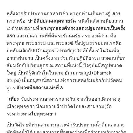
หลังจากรับประทานอาหารเช้า พาทุกท่านเดินทางสู่ สาร
นาถ หรือ
ป่าอิสิปปตนมฤคทายวัน
หนึ่งในสังเวชนียสถาน
๔ ตำบล สถานที่
พระพุทธองค์ทรงแสดงปฐมเทศนาเป็นครั้ง
แรก
และเป็นสถานที่ที่มีพระรัตนตรัย ครบ องค์สาม คือ
พระพุทธ พระธรรม และพระสงฆ์ ซึ่งปฐมธรรมบทแรกคือ
บทธัมมจักกัปปวัตนสูตร โปรดปัญจวัคคีย์ทั้ง ๕ ในวันเพ็ญ
อาสาฬหมาส เป็นครั้งแรก ร่วมกัน ปฏิบัติธรรม สวดมนต์บท
ธัมมจักกัปปวัตนสูตร ณ สถานที่แห่งนี้ ปัจจุบันมีสถูปขนาด
ใหญ่ เป็นที่รู้จักกันในในนาม ธัมเมกขสถูป (Dhamek
Stupa) เป็นอนุสรณ์สถานแห่งการแสดงธัมมจักกัปปวัตตน
สูตร
สังเวชนียสถานแห่งที่ 3
เที่ยง
รับประทานอาหารกลางวัน จากนั้นออกเดินทาง สู่
เมืองพุทธคยา น้อมถวายผ้าป่าวัดไทยสะสามราม(วัด
ระหว่างทางไปพุทธคยา)
เป็นวัดไทยที่ท่านสามารถแวะพักรับประทานน้ำดื่มและแวะ
พักห้องน้ำได้ และสามารถซื้อของฝากเพื่อร่วมบุญกับทางวัด