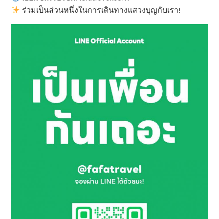
ร่วมเป็นส่วนหนึ่งในการเดินทางแสวงบุญกับเรา!