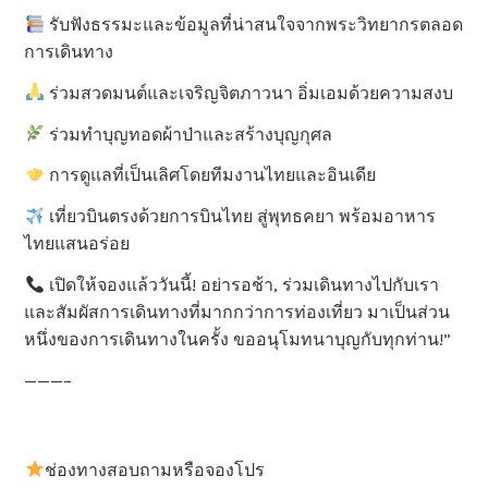
รับฟังธรรมะและข้อมูลที่น่าสนใจจากพระวิทยากรตลอด
การเดินทาง
ร่วมสวดมนต์และเจริญจิตภาวนา อิ่มเอมด้วยความสงบ
ร่วมทำบุญทอดผ้าป่าและสร้างบุญกุศล
การดูแลที่เป็นเลิศโดยทีมงานไทยและอินเดีย
เที่ยวบินตรงด้วยการบินไทย สู่พุทธคยา พร้อมอาหาร
ไทยแสนอร่อย
เปิดให้จองแล้ววันนี้! อย่ารอช้า, ร่วมเดินทางไปกับเรา
และสัมผัสการเดินทางที่มากกว่าการท่องเที่ยว มาเป็นส่วน
หนึ่งของการเดินทางในครั้ง ขออนุโมทนาบุญกับทุกท่าน!”
———–
ช่องทางสอบถามหรือจองโปร