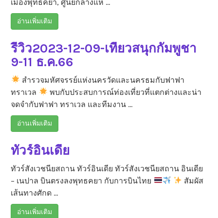
เมืองพุทธคยา, ศูนย์กลางแห …
อ่านเพิ่มเติม
รีวิว2023-12-09-เที่ยวสนุกกัมพูชา
9-11 ธ.ค.66
สำรวจมหัศจรรย์แห่งนครวัดและนครธมกับฟาฟา
ทราเวล
พบกับประสบการณ์ท่องเที่ยวที่แตกต่างและน่า
จดจำกับฟาฟา ทราเวล และทีมงาน …
อ่านเพิ่มเติม
ทัวร์อินเดีย
ทัวร์สังเวชนียสถาน ทัวร์อินเดีย ทัวร์สังเวชนียสถาน อินเดีย
– เนปาล บินตรงลงพุทธคยา กับการบินไทย
สัมผัส
เส้นทางศักด …
อ่านเพิ่มเติม