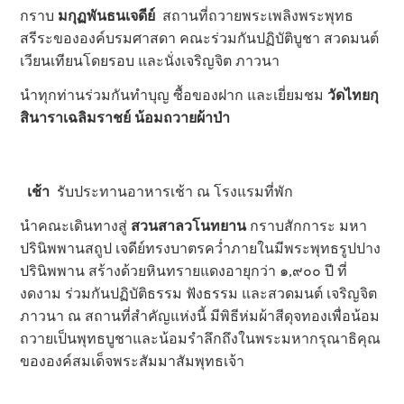
กราบ
มกุฏพันธนเจดีย์
สถานที่ถวายพระเพลิงพระพุทธ
สรีระขององค์บรมศาสดา คณะร่วมกันปฏิบัติบูชา สวดมนต์
เวียนเทียนโดยรอบ และนั่งเจริญจิต ภาวนา
นำทุกท่านร่วมกันทำบุญ ซื้อของฝาก และเยี่ยมชม
วัดไทยกุ
สินาราเฉลิมราชย์ น้อมถวายผ้าป่า
เช้า
รับประทานอาหารเช้า ณ โรงแรมที่พัก
นำคณะเดินทางสู่
สวนสาลวโนทยาน
กราบสักการะ มหา
ปรินิพพานสถูป เจดีย์ทรงบาตรคว่ำภายในมีพระพุทธรูปปาง
ปรินิพพาน สร้างด้วยหินทรายแดงอายุกว่า ๑,๙๐๐ ปี ที่
งดงาม ร่วมกันปฏิบัติธรรม ฟังธรรม และสวดมนต์ เจริญจิต
ภาวนา ณ สถานที่สำคัญแห่งนี้ มีพิธีห่มผ้าสีดุจทองเพื่อน้อม
ถวายเป็นพุทธบูชาและน้อมรำลึกถึงในพระมหากรุณาธิคุณ
ขององค์สมเด็จพระสัมมาสัมพุทธเจ้า