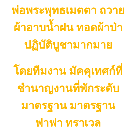
พ่อพระพุทธเมตตา ถวาย
ผ้าอาบน้ำฝน ทอดผ้าป่า
ปฏิบัติบูชามากมาย
โดยทีมงาน มัคคุเทศก์ที่
ชำนาญงานที่พักระดับ
มาตรฐาน มาตรฐาน
ฟาฟา ทราเวล