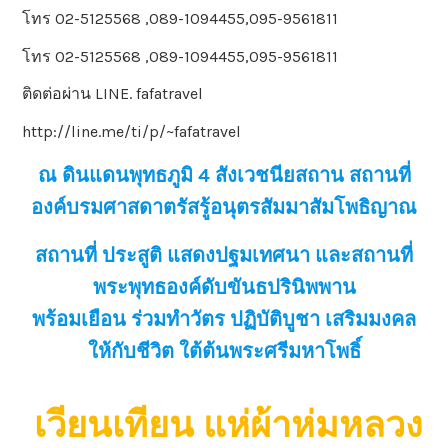
โทร 02-5125568 ,089-1094455,095-9561811
โทร 02-5125568 ,089-1094455,095-9561811
ติดต่อผ่าน LINE. fafatravel
http://line.me/ti/p/~fafatravel
ณ ดินแดนพุทธภูมิ 4 สังเวชนียสถาน สถานที่
องค์บรมศาสดาตรัสรู้อนุตรสัมมาสัมโพธิญาณ
สถานที่ ประสูติ แสดงปฐมเทศนา และสถานที่
พระพุทธองค์ดับขันธปรินิพพาน
พร้อมเยือน ร่วมทำวัตร ปฏิบัติบูชา เสริมมงคล
ให้กับชีวิต ใต้ต้นพระศรีมหาโพธิ์
เวียนเทียน แห่ผ้าห่มหลวง