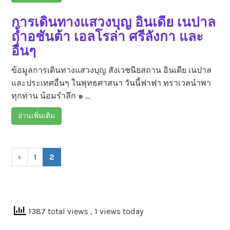
การเดินทางแสวงบุญ อินเดีย เนปาล
ถ้ำอชันต้า เอลโรล่า ศรีลังกา และ
อื่นๆ
ข้อมูลการเดินทางแสวงบุญ สังเวชนียสถาน อินเดีย เนปาล
และประเทศอื่นๆ ในพุทธศาสนา วันนี้ฟาฟา ทราเวลนำพา
ทุกท่าน น้อมรำลึก ๑ …
อ่านเพิ่มเติม
‹
1
2
1387 total views
, 1 views today