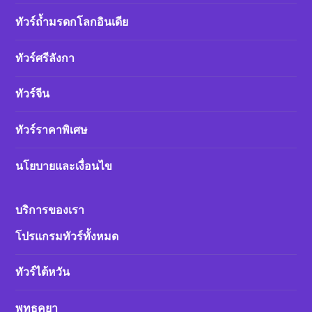
ทัวร์ถ้ำมรดกโลกอินเดีย
ทัวร์ศรีลังกา
ทัวร์จีน
ทัวร์ราคาพิเศษ
นโยบายและเงื่อนไข
บริการของเรา
โปรแกรมทัวร์ทั้งหมด
ทัวร์ไต้หวัน
พุทธคยา